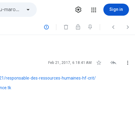
Sign in






Feb 21, 2017, 6:18:41 AM
1/responsable-des-ressources-humaines-hf-crit/
nce.tk