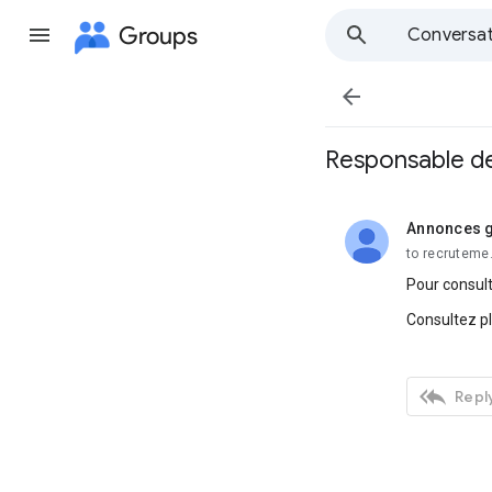
Groups
Conversat

Responsable de
Annonces g
unread,
to recruteme
Pour consult
Consultez p

Reply