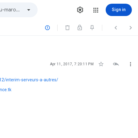
Sign in






Apr 11, 2017, 7:20:11 PM
2/interim-serveurs-a-autres/
nce.tk