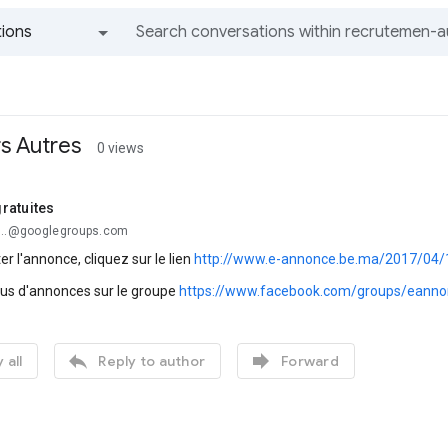
ions
All groups and messages
rs Autres
0 views
ratuites
...@googlegroups.com
er l'annonce, cliquez sur le lien
http://www.e-annonce.be.ma/2017/04/1
lus d'annonces sur le groupe
https://www.facebook.com/groups/eanno


 all
Reply to author
Forward