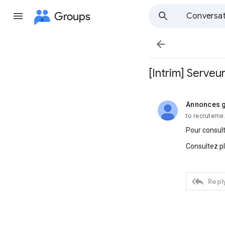
Groups
Conversat

[Intrim] Serveu
Annonces g
unread,
to recruteme
Pour consult
Consultez p

Reply