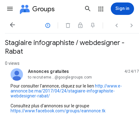
Groups
Sign in




Stagiaire infographiste / webdesigner -
Rabat
0 views
Annonces gratuites
4/24/17
unread,
to recruteme...@googlegroups.com
Pour consulter l'annonce, cliquez sur le lien
http://www.e-
annonce.be.ma/2017/04/24/stagiaire-infographiste-
webdesigner-rabat/
Consultez plus d'annonces sur le groupe
https://www.facebook.com/groups/eannonce.tk