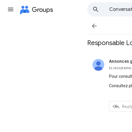
Groups
Conversat

Responsable Log
Annonces g
unread,
to recruteme
Pour consult
Consultez p

Reply