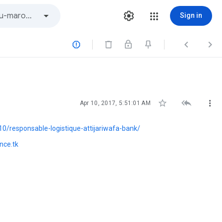
Sign in






Apr 10, 2017, 5:51:01 AM
/responsable-logistique-attijariwafa-bank/
nce.tk