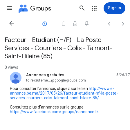
Groups
Sign in




Facteur - Etudiant (H/F) - La Poste
Services - Courriers - Colis - Talmont-
Saint-Hilaire (85)
0 views
Annonces gratuites
5/26/17
unread,
to recruteme...@googlegroups.com
Pour consulter l'annonce, cliquez sur le lien
http://www.e-
annonce.be.ma/2017/05/26/facteur-etudiant-hf-la-poste-
services-courriers-colis-talmont-saint-hilaire-85/
Consultez plus d'annonces sur le groupe
https://www.facebook.com/groups/eannonce.tk