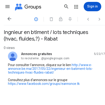
Groups
Sign in




Ingnieur en btiment / lots techniques
(hvac, fluides,?) - Rabat
0 views
Annonces gratuites
5/22/17
unread,
to recruteme...@googlegroups.com
Pour consulter l'annonce, cliquez sur le lien
http://www.e-
annonce.be.ma/2017/05/22/ingenieur-en-batiment-lots-
techniques-hvac-fluides-rabat/
Consultez plus d'annonces sur le groupe
https://www.facebook.com/groups/eannonce.tk