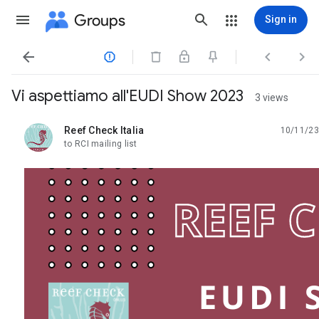
Groups
Sign in




Vi aspettiamo all'EUDI Show 2023
3 views
Reef Check Italia
10/11/23
unread,
to RCI mailing list