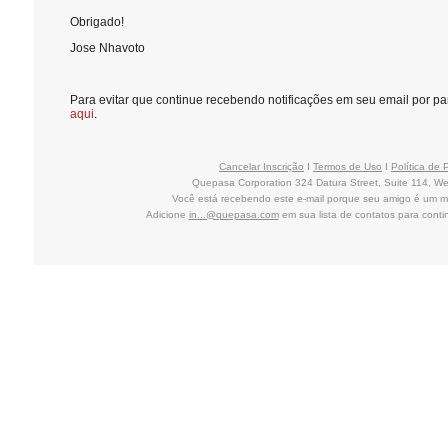
Obrigado!
Jose Nhavoto
Para evitar que continue recebendo notificações em seu email por 
aqui
.
Cancelar Inscrição
I
Termos de Uso
I
Política de 
Quepasa Corporation 324 Datura Street, Suite 114, W
Você está recebendo este e-mail porque seu amigo é um 
Adicione
in...@quepasa.com
em sua lista de contatos para cont