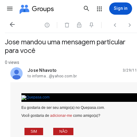
Groups
Sign in




Jose mandou uma mensagem particular
para você
0 views
Jose Nhavoto
3/29/11
unread,
to informa...@yahoo.com.br
Eu gostaria de ser seu amigo(a) no Quepasa.com.
Você gostaria de
adicionar-me
como amigo(a)?
SIM
NÃO