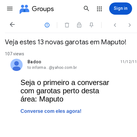
Groups
Sign in




Veja estes 13 novas garotas em Maputo!
107 views
Badoo
11/12/11
unread,
to informa...@yahoo.com.br
Seja o primeiro a conversar
com garotas perto desta
área: Maputo
Converse com eles agora!