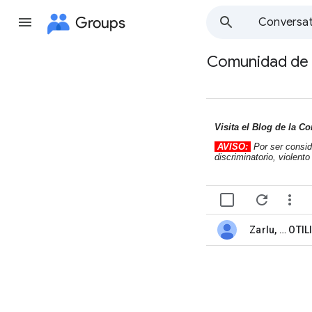
Groups
Conversat
Comunidad de V
Group
path
Visita el Blog de la 
AVISO:
Por ser consi
discriminatorio, violent


Zarlu
, …
OTIL
unread,