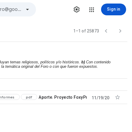
Sign in


1–1 of 25873
m
uyan temas religiosos, políticos y/o históricos.
b)
Con contenido
la temática original del Foro o con que fueron expuestos.

informes
pdf
Aporte. Proyecto FoxyPreviewer (ejemplos PDF/
11/19/20