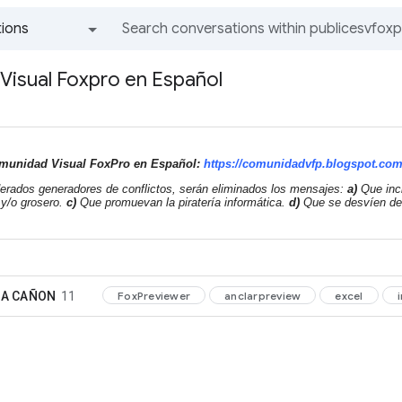
ions
All groups and messages
isual Foxpro en Español
Comunidad Visual FoxPro en Español:
https://comunidadvfp.
blogspot.co
derados generadores de conflictos, serán eliminados los mensajes:
a)
Que incl
o y/o grosero.
c)
Que promuevan la piratería informática.
d)
Que se desvíen de 
IA CAÑON
11
FoxPreviewer
anclarpreview
excel