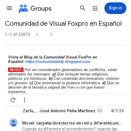
Groups
Sign in
Comunidad de Visual Foxpro en Español
Group


path
1–1 of 25873
Visita el Blog de la Comunidad Visual FoxPro en
Español:
https://comunidadvfp.
blogspot.com
AVISO:
Por ser considerados generadores de conflictos, serán
eliminados los mensajes:
a)
Que incluyan temas religiosos,
políticos y/o históricos.
b)
Con contenido discriminatorio, violento
y/o grosero.
c)
Que promuevan la piratería informática.
d)
Que se
desvíen de la temática original del Foro o con que fueron
expuestos.


Zarlu
, …
José Antonio Peña Martínez
33
8/7/24
Mover carpeta/directorios en red o diferente unidad
unread,
Cuando es diferente el procedimiento? cuando las mueves a otra unidad alli si aplica el copiar y