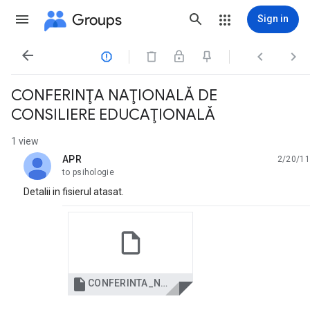
Groups
Sign in




CONFERINŢA NAŢIONALĂ DE
CONSILIERE EDUCAŢIONALĂ
1 view
APR
2/20/11
unread,
to psihologie
Detalii in fisierul atasat.

CONFERINTA_NATIONALA_CJRAE_CLUJ modificata[1][1].doc