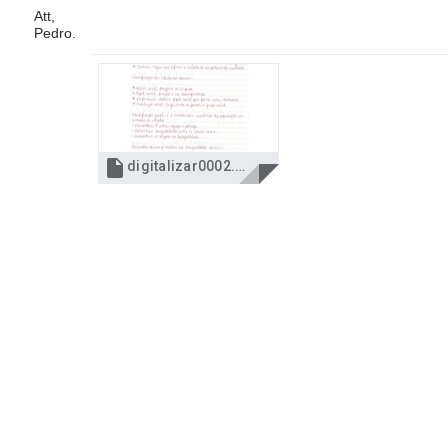
Att,
Pedro.

digitalizar0002.jpg