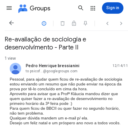
Groups
Sign in




Re-avaliação de sociologia e
desenvolvimento - Parte II
1 view
Pedro Henrique bressianini
12/14/11
unread,
to psicof...@googlegroups.com
Pessoal, para ajudar quem ficou de re-avaliação de sociologia
estou enviando um resumo que não pude enviar na época da
prova por tê-lo concluído em cima da hora.
Aproveito para avisar que a Profª Kláucia mandou dizer que
quem quiser fazer a re-avaliação de desenvolvimento no
primeiro horário da 3ª feira pode :)
Para quem ficou de BBCII ou quer fazer no segundo horário,
não tem problema.
Qualquer dúvida mandem um e-mail p/ ela.
Desejo um feliz natal e um próspero ano novo a todos vocês.