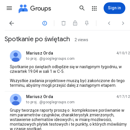
Groups
Sign in




Spotkanie po świętach
2 views
Mariusz Orda
4/10/12
unread,
to proj...@googlegroups.com
Spotkanie po świętach odbędzie się w następnym tygodniu, w
czwartek 19.04 w sali 1 w C-5.
Wszystkie zadania projektowe muszą być zakończone do tego
terminu, abyśmy mogli przejść dalej z następnym etapem.
Mariusz Orda
4/17/12
unread,
to proj...@googlegroups.com
Grupy tworzące raporty proszę o : kompleksowe porównanie w
nim parametrów czujników, charakterystyk zmierzonych,
wstawienie schematów ideowych i, w miarę możliwości,
montażowych płytek testowych i te punkty, o których mówiliśmy
w czasie spotkań.