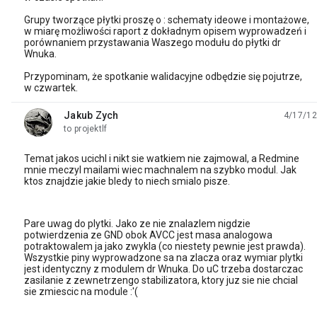
Grupy tworzące płytki proszę o : schematy ideowe i montażowe,
w miarę możliwości raport z dokładnym opisem wyprowadzeń i
porównaniem przystawania Waszego modułu do płytki dr
Wnuka.
Przypominam, że spotkanie walidacyjne odbędzie się pojutrze,
w czwartek.
Jakub Zych
4/17/12
unread,
to projektlf
Temat jakos ucichl i nikt sie watkiem nie zajmowal, a Redmine
mnie meczyl mailami wiec machnalem na szybko modul. Jak
ktos znajdzie jakie bledy to niech smialo pisze.
Pare uwag do plytki. Jako ze nie znalazlem nigdzie
potwierdzenia ze GND obok AVCC jest masa analogowa
potraktowalem ja jako zwykla (co niestety pewnie jest prawda).
Wszystkie piny wyprowadzone sa na zlacza oraz wymiar plytki
jest identyczny z modulem dr Wnuka. Do uC trzeba dostarczac
zasilanie z zewnetrzengo stabilizatora, ktory juz sie nie chcial
sie zmiescic na module :'(