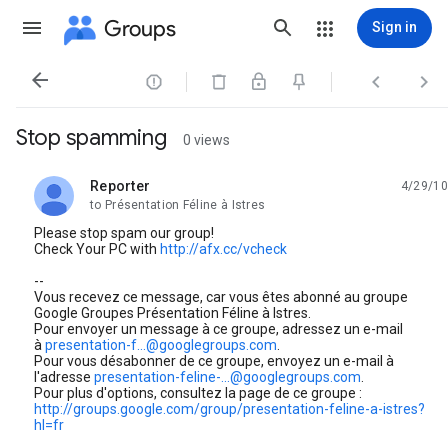
Groups
Sign in




Stop spamming
0 views
Reporter
4/29/10
unread,
to Présentation Féline à Istres
Please stop spam our group!
Check Your PC with
http://afx.cc/vcheck
--
Vous recevez ce message, car vous êtes abonné au groupe
Google Groupes Présentation Féline à Istres.
Pour envoyer un message à ce groupe, adressez un e-mail
à
presentation-f...@googlegroups.com
.
Pour vous désabonner de ce groupe, envoyez un e-mail à
l'adresse
presentation-feline-...@googlegroups.com
.
Pour plus d'options, consultez la page de ce groupe :
http://groups.google.com/group/presentation-feline-a-istres?
hl=fr