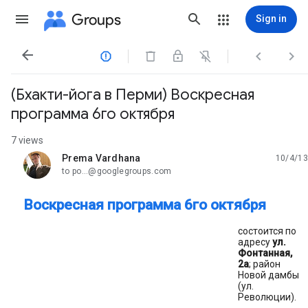
Groups
Sign in




(Бхакти-йога в Перми) Воскресная
программа 6го октября
7 views
Prema Vardhana
10/4/13
unread,
to po...@googlegroups.com
Воскресная программа 6го октября
состоится по
адресу
ул.
Фонтанная,
2a
; район
Новой дамбы
(ул.
Революции).