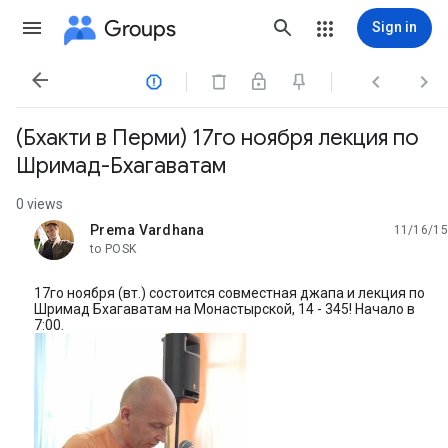
Groups
Sign in




(Бхакти в Перми) 17го ноября лекция по
Шримад-Бхагаватам
0 views
Prema Vardhana
11/16/15
unread,
to POSK
17го ноября (вт.) состоится совместная джапа и лекция по
Шримад Бхагаватам на Монастырской, 14 - 345! Начало в
7:00.