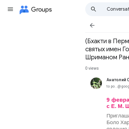
Groups
Conversat

(Бхакти в Пер
святых имен Г
Шриманом Ран
0 views
Анатолий 
unread,
to po...@goo
9 февра
с Е. М.
Приглаша
Боло Хар
явления 