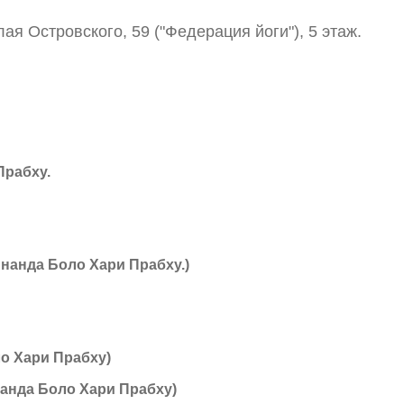
лая Островского, 59 ("Федерация йоги"),
5 этаж.
Прабху.
Ананда Боло Хари Прабху.)
ло Хари Прабху)
нанда Боло Хари Прабху)