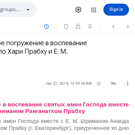
Sign in



вое погружение в воспевание
о Хари Прабху и Е. М.



Jan 27, 2014, 10:09:06 AM
е в воспевание святых имен Господа вместе
Шриманом Ранганатхом Прабху
х имен Господа вместе с Е. М. Шриманом Ананда
ом Прабху (г. Екатеринбург), приуроченное ко дню