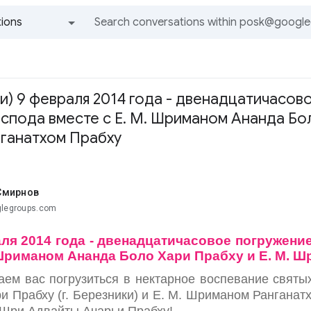
ions
All groups and messages
ми) 9 февраля 2014 года - двенадцатичасо
оспода вместе с Е. М. Шриманом Ананда Бол
ганатхом Прабху
Смирнов
glegroups.com
ля 2014 года - двенадцатичасовое погружени
 Шриманом Ананда Боло Хари Прабху и Е. М. 
ем вас погрузиться в нектарное воспевание святы
и Прабху (г. Березники) и Е. М. Шриманом Ранганатх
Шри Адвайты Ачарьи Прабху!