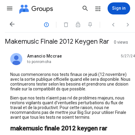
Groups
Sign in




Makemusic Finale 2012 Keygen Rar
0 views
Amancio Mccrae
5/27/24
unread,
to ponromoha
Nous commencerons nos tests finaux ce jeudi (12 novembre)
avec la sortie publique officielle quand elle sera disponible. Nous
continuerons tester selon les besoins et prendrons une dcision
finale sur la compatibilit ds que possible.
Bien que nos tests n'aient pas rvl de problmes majeurs, nous
restons vigilants quant d'ventuelles perturbations du flux de
travail et de la productivit. Pour cette raison, nous ne
recommandons pas de mettre jour Big Sur pour utiliser Finale
avant que tous les tests ne soient termins.
makemusic finale 2012 keygen rar