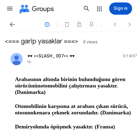
Groups
Sign in




<=== garip yasaklar ===>
0 views
♥♥ <=SLASH_ 007=> ♥♥
3/14/07
unread,
to
Arabasının altında birinin bulunduğunu gören
sürücününotomobilini çalıştırması yasaktır.
(Danimarka)
Otomobilinin karşısına at arabası çıkan sürücü,
otosunukenara çekmek zorundadır. (Danimarka)
Demiryolunda öpüşmek yasaktır. (Fransa)