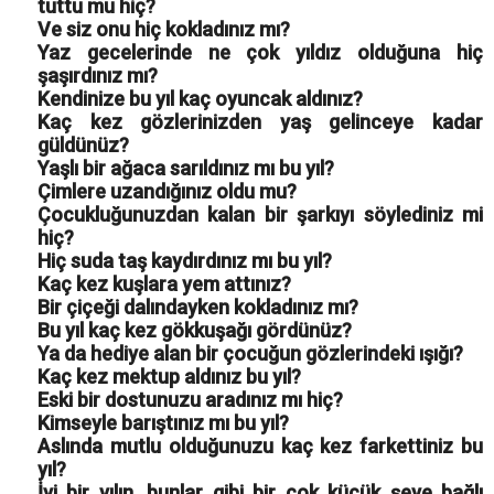
tuttu mu hiç?
Ve siz onu hiç kokladınız mı?
Yaz gecelerinde ne çok yıldız olduğuna hiç
şaşırdınız mı?
Kendinize bu yıl kaç oyuncak aldınız?
Kaç kez gözlerinizden yaş gelinceye kadar
güldünüz?
Yaşlı bir ağaca sarıldınız mı bu yıl?
Çimlere uzandığınız oldu mu?
Çocukluğunuzdan kalan bir şarkıyı söylediniz mi
hiç?
Hiç suda taş kaydırdınız mı bu yıl?
Kaç kez kuşlara yem attınız?
Bir çiçeği dalındayken kokladınız mı?
Bu yıl kaç kez gökkuşağı gördünüz?
Ya da hediye alan bir çocuğun gözlerindeki ışığı?
Kaç kez mektup aldınız bu yıl?
Eski bir dostunuzu aradınız mı hiç?
Kimseyle barıştınız mı bu yıl?
Aslında mutlu olduğunuzu kaç kez farkettiniz bu
yıl?
İyi bir yılın, bunlar gibi bir çok küçük şeye bağlı