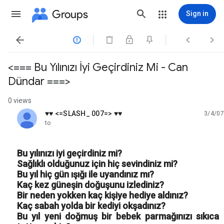
Groups
Sign in




<=== Bu Yılınızı İyi Geçirdiniz Mi - Can
Dündar ===>
0 views
♥♥ <=SLASH_ 007=> ♥♥
3/4/07
unread,
to
Bu yılınızı iyi geçirdiniz mi?
Sağlıklı olduğunuz için hiç sevindiniz mi?
Bu yıl hiç gün ışığı ile uyandınız mı?
Kaç kez güneşin doğuşunu izlediniz?
Bir neden yokken kaç kişiye hediye aldınız?
Kaç sabah yolda bir kediyi okşadınız?
Bu yıl yeni doğmuş bir bebek parmağınızı sıkıca