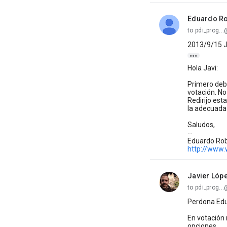
Eduardo Ro
unread,
to pdi_prog.
2013/9/15 J

Hola Javi:
Primero debe
votación. No
Redirijo est
la adecuada 
Saludos,
--
Eduardo Rob
http://www
Javier Lóp
unread,
to pdi_prog.
Perdona Edua
En votación 
opciones.