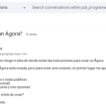
ions
All groups and messages
un Ágora?
4 views
ez
..@googlegroups.com
 no tengo ni idea de donde estan las instrucciones para crear un Ágora.
Ágora está creada, pero para crear una votación, en primer lugar me a
o o todos públicos
cional)
unta y tres opciones
el link de crear?
as...