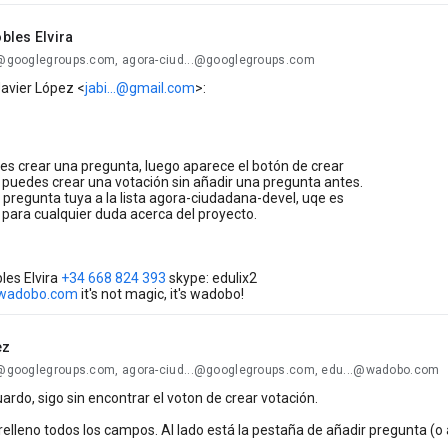
bles Elvira
..@googlegroups.com, agora-ciud...@googlegroups.com
avier López <
jabi...@gmail.com
>:
s crear una pregunta, luego aparece el botón de crear
 puedes crear una votación sin añadir una pregunta antes.
a pregunta tuya a la lista agora-ciudadana-devel, uqe es
para cualquier duda acerca del proyecto.
les Elvira
+34 668 824 393
skype: edulix2
.wadobo.com
it's not magic, it's wadobo!
ez
..@googlegroups.com, agora-ciud...@googlegroups.com, edu...@wadobo.com
rdo, sigo sin encontrar el voton de crear votación.
relleno todos los campos. Al lado está la pestaña de añadir pregunta (o