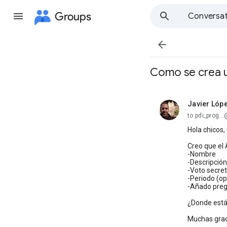
Groups
Conversat

Como se crea 
Javier Lóp
unread,
to pdi_prog.
Hola chicos,
Creo que el 
-Nombre
-Descripción
-Voto secret
-Periodo (op
-Añado preg
¿Donde está 
Muchas graci