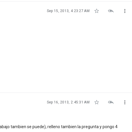



Sep 15, 2013, 4:23:27 AM



Sep 16, 2013, 2:45:31 AM
 abajo tambien se puede), relleno tambien la pregunta y pongo 4