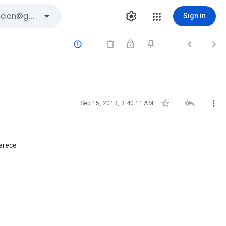
Sign in






Sep 15, 2013, 3:40:11 AM
parece