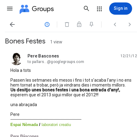
Groups
Sign in




Bones Festes
1 view
Pere Bascones
12/21/12
unread,
to pallars...@googlegroups.com
Hola a tots
Passen les setmanes els mesos i fins i tot s'acaba l'any i no ens
hem tornat a trobar, però ja vindrans dies i moments millors.
Us desitjo unes bones festes i una bona entrada d'any!,
esperem que el 2013 sigui millor que el 2012!!!
una abraçada
Pere
----------------------------------------------------------
Espai Nòmada
/
laboratori creatiu
Pere Báscones