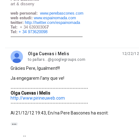
art & disseny
web personal:
www.perebascones.com
web estudi:
www.espainomada.com
twitter:
http://twitter.com/espainomada
Tel:
+ 34 63930306
7
Tel:
+ 34 973620098
----------------------------------------------------------
Olga Cuevas i Melis
12/22/12
unread,
to pallars...@googlegroups.com
Gràcies Pere, Igualment!!!
Ja engegarem l'any que ve!
--------------------------------------------------
Olga Cuevas i Melis
http://www.pirineuweb.com
--------------------------------------------------
Al 21/12/12 19:43, En/na Pere Bascones ha escrit:

--