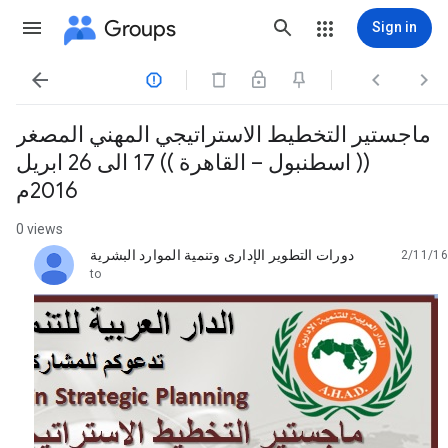
Groups
Sign in




ماجستير التخطيط الاستراتيجي المهني المصغر
(( اسطنبول – القاهرة )) 17 الى 26 ابريل
2016م
0 views
دورات التطوير الإدارى وتنمية الموارد البشرية
2/11/16
unread,
to