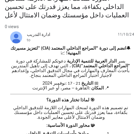
الداخلي بكفاءة، مما يعزز قدرتك على تحسين
العمليات داخل مؤسستك وضمان الامتثال لأعل
0 views
ادارة التدريب
11/10/24
unread,
to
🔔
انضم إلى دورة "المراجع الداخلي المعتمد
لتعزيز مسيرتك
" (CIA)
المهنية
📈
!
يسر
الدار العربية للتنمية الإدارية
دعوتكم للمشاركة في دورة
المراجع الداخلي المعتمد
، التي تهدف إلى تأهيل المتدربين
(CIA)"
"
بأحدث المعارف والمهارات في مجال التدقيق الداخلي، وإعدادهم
لاجتياز اختبار المراجع الداخلي المعتمد بنجاح
.
📅
التاريخ
نوفمبر 2024
: 17 - 21
📍
المكان
القاهرة – مصر، أو عبر الإنترنت
:
🎯
لماذا تختار هذه الدورة؟
تم تصميم هذه الدورة لمنحك المهارات اللازمة للتدقيق الداخلي
بكفاءة، مما يعزز قدرتك على تحسين العمليات داخل مؤسستك
وضمان الامتثال لأعلى معايير الجودة
.
🧩
محاور الدورة الأساسية
:
مبادئ وأساسيات التدقيق الداخلي