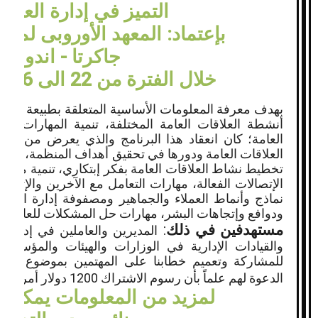
التميز في إدارة العلاق
بإعتماد: المعهد الأوروبى لمدر
جاكرتا - اندونسي
خلال الفترة من 22 الى 26 فبراير 2015 م
بهدف معرفة المعلومات الأساسية المتعلقة بطبيعة العلاق
أنشطة العلاقات العامة المختلفة، تنمية المهارات الإبت
العامة؛ كان انعقاد هذا البرنامج والذي يعرض من خلا
العلاقات العامة ودورها في تحقيق أهداف المنظمة، الوضع 
تخطيط نشاط العلاقات العامة بفكر إبتكاري، تنمية مهار
الإتصالات الفعالة، مهارات التعامل مع الآخرين والإتصالا
نماذج وأنماط العملاء والجماهير ومصفوفة إدارة العمل
ودوافع وإتجاهات البشر، مهارات حل المشكلات للعاملين و
مستهدفين في ذلك
:
المديرين والعاملين في إدارات 
والقيادات الإدارية في الوزارات والهيئات والمؤسسات
للمشاركة وتعميم خطابنا على المهتمين بموضوع البرنا
الدعوة لهم علماً بأن رسوم الاشتراك 1200 دولار أمريكى
لمزيد من المعلومات يمكنكم