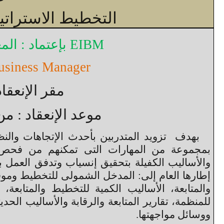
التخطيط الاستراتيج
EIBM
بإعتماد : الم
Business Manager
مقر الإنعقاد
موعد الإنعقاد : من 22 الى 26 فبراير 015
بهدف تزويد المتدربين بأحدث الإتجاهات والنظر
بمجموعة من المهارات التى تمكنهم من فحص ا
والأساليب الكفيلة بتحقيق إنسياب وتدفق العمل
إطارها العام إلى: المدخل الشمولى للتخطيط وموقعه
والمتابعة، الأساليب الكمية للتخطيط والمتابع
للمنظمة، تقارير المتابعة والرقابة والأساليب الحديث
ووسائل مواجهتها.