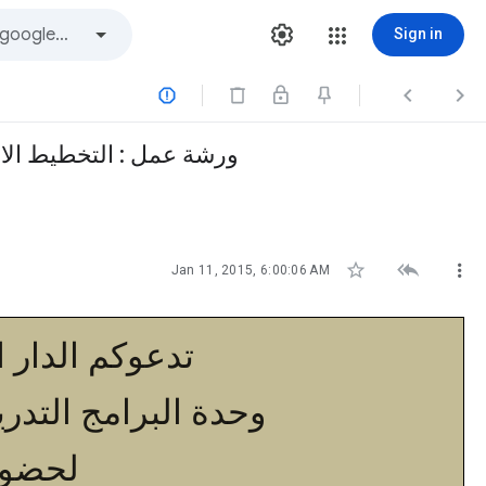
Sign in






Jan 11, 2015, 6:00:06 AM
تدعوكم الدار ال
وحدة البرامج التدريبية
لحضور