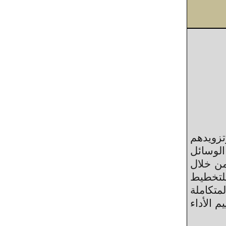
تزويدهم
لوسائل
من خلال
للتخطيط
متكاملة
م الأداء