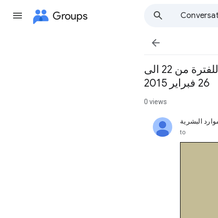
Groups
Conversat

ورشة عمل : التخطيط الاستراتيجي والمتابعة وتقييم الأداء جاكرتا – اندونسيا للفترة من 22 الى
26 فبراير 2015
0 views
موارد البشرية
unread,
to