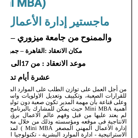
ini MBA)
ماجستير إدارة الأعمال ا
والممنوح من جامعة ميزوري – الولا
مكان الانعقاد :القاهرة – جمهوري
موعد الانعقاد : من
الى
س
26
17
عشرة أيام تدريبي
من أجل العمل على توازن الطلب على الموارد المتاحة 
للقرارات الصعبة، وتكييف وتعديل الاولويات واستخد
وعلى قناعة بأن مهمة المدير تكون صعبة دون توليد اف
أهمية
Mini MBA
حيث يمكن للمشارك بالبرنامج الحصو
لم يعتد عليها من قبل وفهم عالم الاعمال برؤية 
الانتاجية فى موقعه ومؤسسته وذلك من خلال محاور
إدارة الأعمال المهني المصغر
Mini MBA
) لمدة 10 أيام تدريبية معتمدةهي :
الاستراتيجية
- ادارة الموارد البشرية -
تكنولوجيا المعل