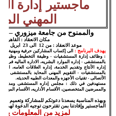
ماجستير
إدارة ال
المهني الم
والممنوح من جامعة ميزوري – الولا
مكان الانعقاد : القاهرة - م
موعد الانعقاد : من 12 الى 23 ابريل 2020 م
يهدف البرنامج :
الى إكساب المشاركين حرفية ومهنية إدار
: وظائف إدارة المستشفيات - وظيفة التخطيط، وظيفة التن
بالمستشفى - إداره الموارد البشريه، الاداره الماليه فى 
إداره الأنتاج وتقديم الخدمة، إداره العلاقات العامه، الأدار
بالمستشفيات - التقويم المهنى المحايد بالمستشفى - ت
الأتصالى - تقنيات الأجهزه والمعدات الطبيه الحديثه
.
مستهدفين في ذلك : مجلس إداره المستشفى ومديرها، ال
والممرضين المتخصصين، الأقسام الأداريه، الأقسام المهنيه، 
وبهذه المناسبة يسعدنا دعوتكم للمشاركة وتعميم خطاب
الماجستير وإفادتنا بمن تقترحون توجيه الدعوة لهم.
لمزيد من المعلومات يمك