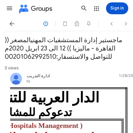
Groups
Sign in




ماجستير إدارة المستشفيات المهنيالمصغر ((
القاهرة - ماليزيا )) 12 الى 23 ابريل 2020م
للتواصل والاستسفار:00201062992510
0 views
ادارة التدريب
1/28/20
unread,
to
الدار العربية للتنمي
تدعوكم للمشارك
In
Hospitals Management )