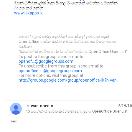
ඕපන් ඔෆිස් කැල්ක් ගැන සිංහල ඊ-පොතක් මෙන්න මෙතනින්
බාගත කර ගන්න
www.lakapps.lk
--
ඔබගේ දැනුම බෙදා ගැනිමින් නොමිලේ ලබාගත හැකි
OpenOffice භාවිත කරන නවකයින්ට සහාය වීමට අප හා
එක්වන.
"ඔපන්ඔෆිස් භාවිත කරන්නන්ගේ සමූහය OpenOffice User List"
To post to this group, send email to
openof...@googlegroups.com
To unsubscribe from this group, send email to
openoffice-l...@googlegroups.com
For more options, visit this group at
http://groups.google.com/group/openoffice-lk?hl=en
ruwan open o
2/19/10
unread,
to ඔපන්ඔෆිස් භාවිත කරන්නන්ගේ සමූහය OpenOffice User List
