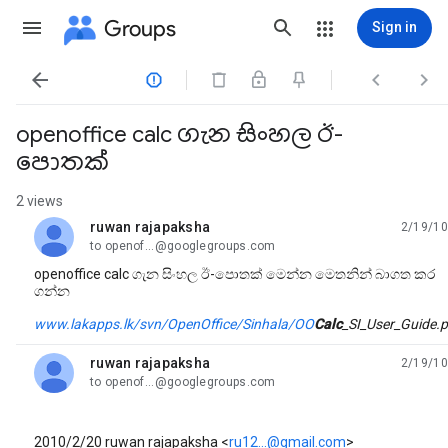
Groups
Sign in




openoffice calc ගැන සිංහල ඊ-
පොතක්
2 views
ruwan rajapaksha
2/19/10
unread,
to openof...@googlegroups.com
openoffice calc ගැන සිංහල ඊ-පොතක් මෙන්න මෙතනින් බාගත කර
ගන්න
www.lakapps.lk/svn/OpenOffice/Sinhala/OO
Calc
_SI_User_Guide.p
ruwan rajapaksha
2/19/10
unread,
to openof...@googlegroups.com
2010/2/20 ruwan rajapaksha
<
ru12...@gmail.com
>