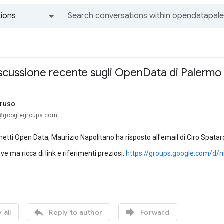
ions
All groups and messages
iscussione recente sugli OpenData di Palermo
rruso
.@googlegroups.com
ghetti Open Data, Maurizio Napolitano ha risposto all'email di Ciro Spata
ve ma ricca di link e riferimenti preziosi:
https://groups.google.com/


 all
Reply to author
Forward