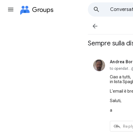
Groups
Conversat

Sempre sulla d
Andrea Bo
unread,
to opendat..
Ciao a tutti,
in lista Spa
L'email è bre
Saluti,
a

Reply