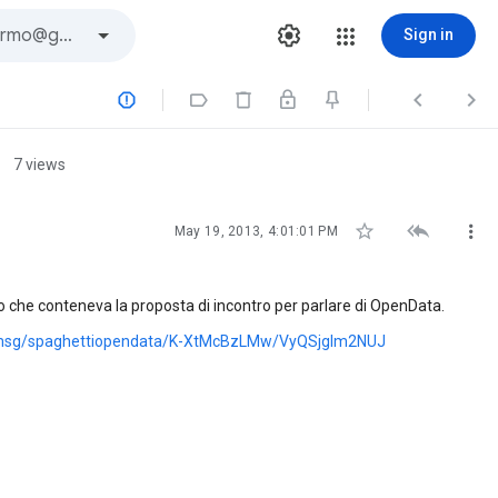
Sign in




7 views



May 19, 2013, 4:01:01 PM
ro che conteneva la proposta di incontro per parlare di OpenData.
d/msg/spaghettiopendata/K-XtMcBzLMw/VyQSjgIm2NUJ