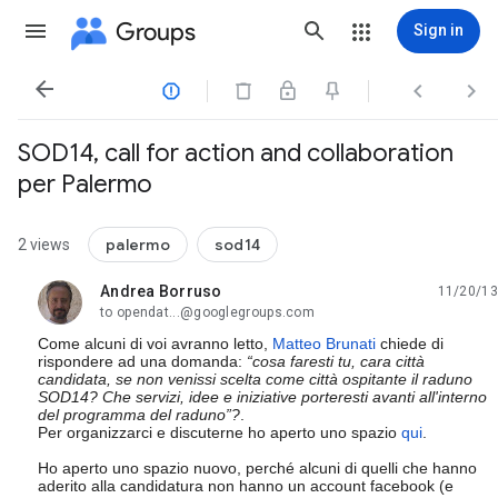
Groups
Sign in




SOD14, call for action and collaboration
per Palermo
palermo
sod14
2 views
Andrea Borruso
11/20/13
unread,
to opendat...@googlegroups.com
Come alcuni di voi avranno letto,
Matteo Brunati
chiede di
rispondere ad una domanda:
“cosa faresti tu, cara città
candidata, se non venissi scelta come città ospitante il raduno
SOD14? Che servizi, idee e iniziative porteresti avanti all'interno
del programma del raduno”?
.
Per organizzarci e discuterne ho aperto uno spazio
qui
.
Ho aperto uno spazio nuovo, perché alcuni di quelli che hanno
aderito alla candidatura non hanno un account facebook (e