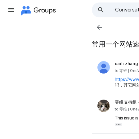
Groups
Conversat

常用一个网站
caili zhang
unread,
to 零维 | One
https://www
吗，其它网
零维支持组 -
unread,
to 零维 | One
This issue i
