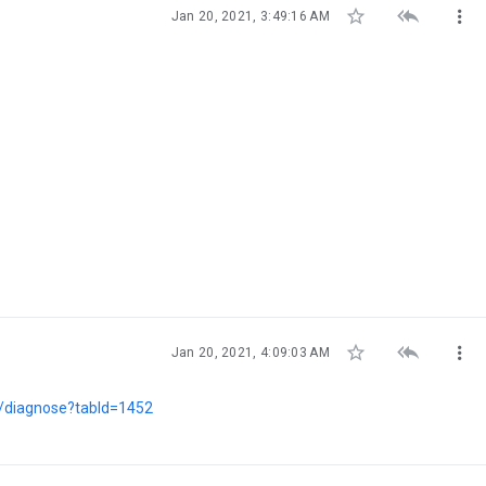



Jan 20, 2021, 3:49:16 AM



Jan 20, 2021, 4:09:03 AM
k/diagnose?tabId=1452