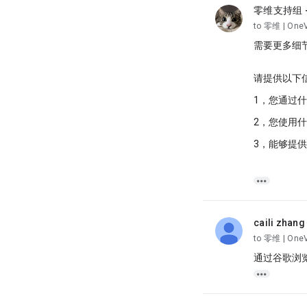
零维支持组 -
unread,
to 零维 | One
需要更多细
请提供以下
1，您通过什
2，您使用
3，能够提

caili zhang
unread,
to 零维 | One
通过谷歌浏
