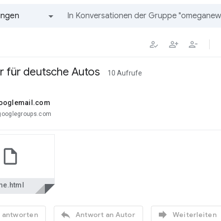
ungen
Alle Gruppen und Nachrichten
r für deutsche Autos
10 Aufrufe
googlemail.com
googlegroups.com
e.html


n antworten
Antwort an Autor
Weiterleiten