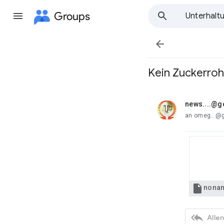
Groups
Unterhalt

Kein Zuckerroh
news....@
ungelesen,
an omeg...@

nonam

Alle