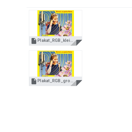

Plakat_RGB_klein.jpg

Plakat_RGB_groß.jpg