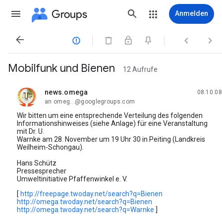
Groups
Anmelden




Mobilfunk und Bienen
12 Aufrufe
news.omega
08.10.08
ungelesen,
an omeg...@googlegroups.com
Wir bitten um eine entsprechende Verteilung des folgenden
Informationshinweises (siehe Anlage) für eine Veranstaltung
mit Dr. U.
Warnke am 28. November um 19 Uhr 30 in Peiting (Landkreis
Weilheim-Schongau).
Hans Schütz
Pressesprecher
Umweltinitiative Pfaffenwinkel e. V.
[
http://freepage.twoday.net/search?q=Bienen
http://omega.twoday.net/search?q=Bienen
http://omega.twoday.net/search?q=Warnke
]