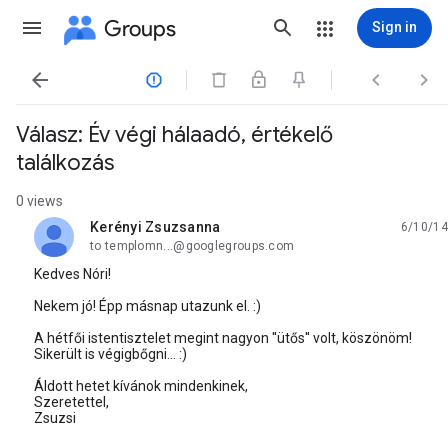
Groups
Sign in




Válasz: Év végi hálaadó, értékelő
találkozás
0 views
Kerényi Zsuzsanna
6/10/14
unread,
to templomn...@googlegroups.com
Kedves Nóri!
Nekem jó! Épp másnap utazunk el. :)
A hétfői istentisztelet megint nagyon ''ütős'' volt, köszönöm!
Sikerült is végigbőgni... :)
Áldott hetet kívánok mindenkinek,
Szeretettel,
Zsuzsi