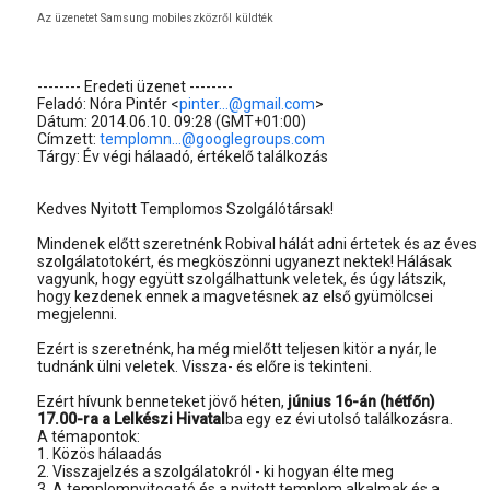
Az üzenetet Samsung mobileszközről küldték
-------- Eredeti üzenet --------
Feladó: Nóra Pintér <
pinter...@gmail.com
>
Dátum: 2014.06.10. 09:28 (GMT+01:00)
Címzett:
templomn...@googlegroups.com
Tárgy: Év végi hálaadó, értékelő találkozás
Kedves Nyitott Templomos Szolgálótársak!
Mindenek előtt szeretnénk Robival hálát adni értetek és az éves
szolgálatotokért, és megköszönni ugyanezt nektek! Hálásak
vagyunk, hogy együtt szolgálhattunk veletek, és úgy látszik,
hogy kezdenek ennek a magvetésnek az első gyümölcsei
megjelenni.
Ezért is szeretnénk, ha még mielőtt teljesen kitör a nyár, le
tudnánk ülni veletek. Vissza- és előre is tekinteni.
Ezért hívunk benneteket jövő héten,
június 16-án (hétfőn)
17.00-ra a Lelkészi Hivatal
ba egy ez évi utolsó találkozásra.
A témapontok:
1. Közös hálaadás
2. Visszajelzés a szolgálatokról - ki hogyan élte meg
3. A templomnyitogató és a nyitott templom alkalmak és a