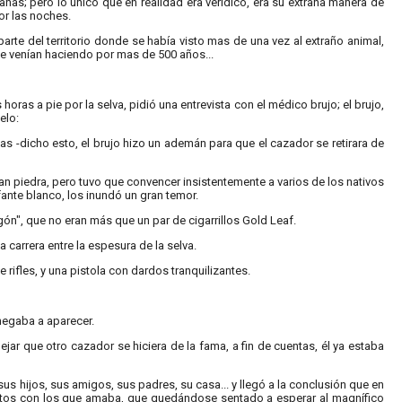
rañas; pero lo único que en realidad era verídico, era su extraña manera de
or las noches.
arte del territorio donde se había visto mas de una vez al extraño animal,
ue venían haciendo por mas de 500 años...
ras a pie por la selva, pidió una entrevista con el médico brujo; el brujo,
elo:
pas -dicho esto, el brujo hizo un ademán para que el cazador se retirara de
ran piedra, pero tuvo que convencer insistentemente a varios de los nativos
ante blanco, los inundó un gran temor.
n", que no eran más que un par de cigarrillos Gold Leaf.
a carrera entre la espesura de la selva.
rifles, y una pistola con dardos tranquilizantes.
 negaba a aparecer.
jar que otro cazador se hiciera de la fama, a fin de cuentas, él ya estaba
s hijos, sus amigos, sus padres, su casa... y llegó a la conclusión que en
os con los que amaba, que quedándose sentado a esperar al magnífico