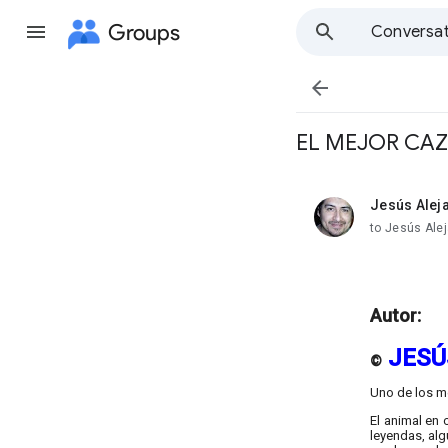
Groups
Conversat

EL MEJOR CA
Jesús Alej
unread,
to Jesús Ale
Autor:
JESÚ
©
Uno de los me
El animal en 
leyendas, alg