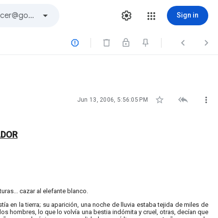
Sign in






Jun 13, 2006, 5:56:05 PM
ADOR
as... cazar al elefante blanco.
ía en la tierra; su aparición, una noche de lluvia estaba tejida de miles de
os hombres, lo que lo volvía una bestia indómita y cruel, otras, decían que