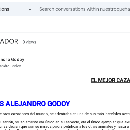
ions
All groups and messages
ZADOR
0 views
andro Godoy
jandro Godoy
EL MEJOR CAZ
S ALEJANDRO GODOY
jores cazadores del mundo, se adentraba en una de sus más increíbles aventur
cuestión, no solamente era único en su especie, era el único ejemplar que exist
unas decían que con su mirada podía petrificar a los otros animales y hasta a l