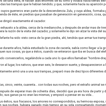
s de luna llena, le nacían alas enormes de su lomo y volaba hacia tierras ext
das las trampas que le habían tendido; y que, solamente hacía su aparición p
, cuyos guerreros eran parte de la descendencia Zulu, y cuya aldea, formaba p
eyenda de éste, en piedras que pasaban de generación en generación, cosa, q
 se dirigió exactamente el cazador.
exhausto a la aldea, cerca de la medianoche, y después de andar mas de tres ho
era la razón de la visita del cazador, y solamente le dijo sin alzar la vista del su
lefante ha sido visto cerca de la gran piedra, ahí, tendrás que armar tus tram
ue durante años, había estudiado la zona de cacería, sabía como llegar a la g
uen sus cosas, ya que a éstos, cuando se enteraron que iba en busca del elef
do convencerlos, regalándole a cada uno lo que ellos llamaban "hombre-dragó
n al lugar, los nativos, que eran seis, le desearon suerte, y desaparecieron a l
ntamente armó una a una sus trampas, preparó mas de diez tipos diferentes de 
días, cinco, veinte, cuarenta... con todas sus noches, pero el extraño animal se
spués de esperar mas de ochenta días, decidió que ya era hora de partir y de
do, sus ganas ya no eran las mismas, y empezó a pensar en su vida...
us éxitos, sus fracasos, los amores no correspondidos, su hermosa esposa, su
n sus noches, hubiera ganado más tiempo en su vida compartiendo moment