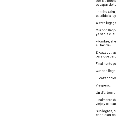
por las noche
escapar de to
La tribu Uthu
escribía la l
A este lugar,
Cuando llegó 
ya sabía cual 
-Hombre, el e
su tienda-.
El cazador, q
para que carg
Finalmente pu
Cuando llegaro
El cazador le
Y esperó...
Un día, tres 
Finalmente de
viejo y cansa
Sus logros, s
esos días co