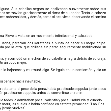
alguno. Sus cabellos negros se deslizaban suavemente sobre sus
anos se movían graciosamente al ritmo de su andar. Tenía la cabeza
raíces sobresalidas, y demás, como si estuviese observando el camino
 Elevó la vista en un movimiento infinitesimal y calculado.
os lados, parecían dos karatecas a punto de hacer su mejor golpe.
a por la otra, que chillaba sin parar, seguramente maldiciendo su
ana, y acomodó un mechón de su cabellera negra detrás de su oreja.
ntir un poco mejor.
re la hojarasca y murmuró algo. Se irguió en un santiamén y dio un
u pena lo hacía inevitable.
recta ante el peso de la pena, había practicado seppuku junto a sus
én practicaron seppuku antes de convertirse en ronin.
 todos lo admiraban por su valentía y por su sabiduría; y, cuando
morir, las cuales le había confiado en estricta privacidad: "Lao: Dos
 y jamás vuelvas"