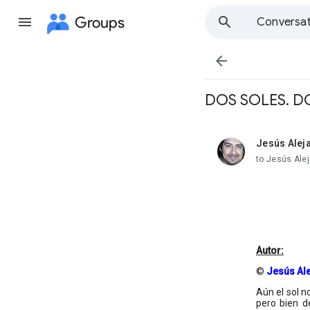
Groups
Conversat

DOS SOLES. D
Jesús Alej
unread,
to Jesús Ale
Autor:
©
Jesús Al
Aún el sol n
pero bien d