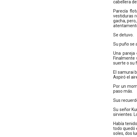
cabellera de
Parecía flo
vestiduras 
gacha, pero,
atentament
Se detuvo.
Su puño se a
Una pareja 
Finalmente 
suerte o su 
El samurai b
Aspiró el air
Por un mome
paso más.
Sus recuerdo
Su señor Kum
sirvientes. 
Había tenido
todo quedó e
soles, dos l