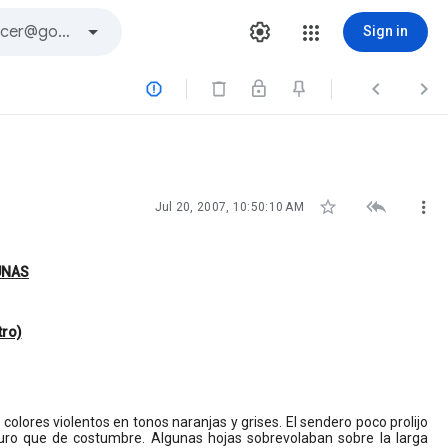
Sign in






Jul 20, 2007, 10:50:10 AM
UNAS
tro)
colores violentos en tonos naranjas y grises. El sendero poco prolijo
uro que de costumbre. Algunas hojas sobrevolaban sobre la larga