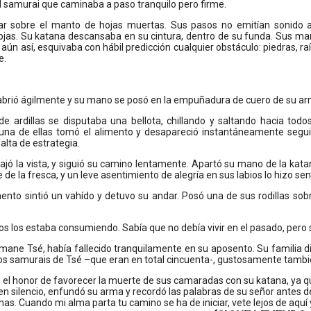
l samurai que caminaba a paso tranquilo pero firme.
tar sobre el manto de hojas muertas. Sus pasos no emitían sonido 
rojas. Su katana descansaba en su cintura, dentro de su funda. Sus m
 aún así, esquivaba con hábil predicción cualquier obstáculo: piedras, 
e.
brió ágilmente y su mano se posó en la empuñadura de cuero de su arma.
de ardillas se disputaba una bellota, chillando y saltando hacia tod
una de ellas tomó el alimento y desapareció instantáneamente seguid
falta de estrategia.
ajó la vista, y siguió su camino lentamente. Apartó su mano de la kat
e de la fresca, y un leve asentimiento de alegría en sus labios lo hizo se
nto sintió un vahído y detuvo su andar. Posó una de sus rodillas sob
s los estaba consumiendo. Sabía que no debía vivir en el pasado, pero s
ane Tsé, había fallecido tranquilamente en su aposento. Su familia di
Los samurais de Tsé –que eran en total cincuenta-, gustosamente tambi
 el honor de favorecer la muerte de sus camaradas con su katana, ya que
n silencio, enfundó su arma y recordó las palabras de su señor antes de 
unas. Cuando mi alma parta tu camino se ha de iniciar, vete lejos de aquí