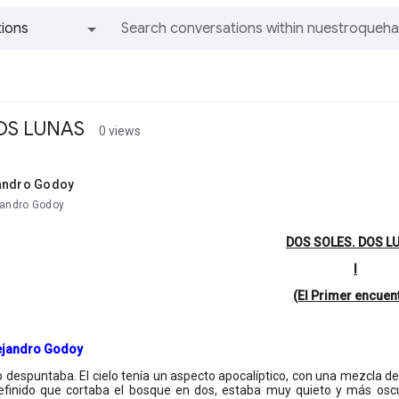
ions
All groups and messages
OS LUNAS
0 views
andro Godoy
jandro Godoy
DOS SOLES. DOS L
I
(El Primer encuen
ejandro Godoy
o despuntaba. El cielo tenía un aspecto apocalíptico, con una mezcla de 
efinido que cortaba el bosque en dos, estaba muy quieto y más osc