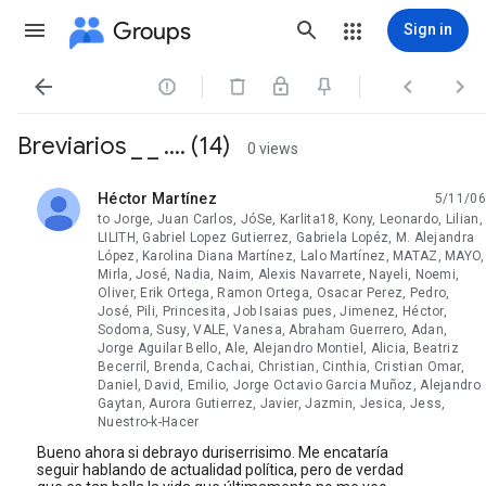
Groups
Sign in




Breviarios _ _ .... (14)
0 views
Héctor Martínez
5/11/06
unread,
to Jorge, Juan Carlos, JóSe, Karlita18, Kony, Leonardo, Lilian,
LILITH, Gabriel Lopez Gutierrez, Gabriela Lopéz, M. Alejandra
López, Karolina Diana Martínez, Lalo Martínez, MATAZ, MAYO,
Mirla, José, Nadia, Naim, Alexis Navarrete, Nayeli, Noemi,
Oliver, Erik Ortega, Ramon Ortega, Osacar Perez, Pedro,
José, Pili, Princesita, Job Isaias pues, Jimenez, Héctor,
Sodoma, Susy, VALE, Vanesa, Abraham Guerrero, Adan,
Jorge Aguilar Bello, Ale, Alejandro Montiel, Alicia, Beatriz
Becerril, Brenda, Cachai, Christian, Cinthia, Cristian Omar,
Daniel, David, Emilio, Jorge Octavio Garcia Muñoz, Alejandro
Gaytan, Aurora Gutierrez, Javier, Jazmin, Jesica, Jess,
Nuestro-k-Hacer
Bueno ahora si debrayo duriserrisimo. Me encataría
seguir hablando de actualidad política, pero de verdad