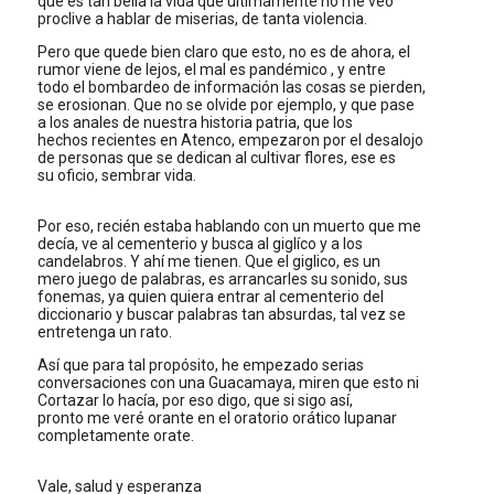
que es tan bella la vida que últimamente no me veo
proclive a hablar de miserias, de tanta violencia.
Pero que quede bien claro que esto, no es de ahora, el
rumor viene de lejos, el mal es pandémico , y entre
todo el bombardeo de información las cosas se pierden,
se erosionan. Que no se olvide por ejemplo, y que pase
a los anales de nuestra historia patria, que los
hechos recientes en Atenco, empezaron por el desalojo
de personas que se dedican al cultivar flores, ese es
su oficio, sembrar vida.
Por eso, recién estaba hablando con un muerto que me
decía, ve al cementerio y busca al giglíco y a los
candelabros. Y ahí me tienen. Que el giglico, es un
mero juego de palabras, es arrancarles su sonido, sus
fonemas, ya quien quiera entrar al cementerio del
diccionario y buscar palabras tan absurdas, tal vez se
entretenga un rato.
Así que para tal propósito, he empezado serias
conversaciones con una Guacamaya, miren que esto ni
Cortazar lo hacía, por eso digo, que si sigo así,
pronto me veré orante en el oratorio orático lupanar
completamente orate.
Vale, salud y esperanza