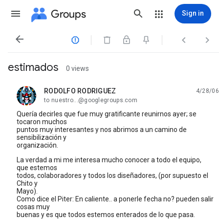
Groups
Sign in




estimados
0 views
RODOLFO RODRIGUEZ
4/28/06
unread,
to nuestro...@googlegroups.com
Quería decirles que fue muy gratificante reunirnos ayer; se
tocaron muchos
puntos muy interesantes y nos abrimos a un camino de
sensibilización y
organización.
La verdad a mi me interesa mucho conocer a todo el equipo,
que estemos
todos, colaboradores y todos los diseñadores, (por supuesto el
Chito y
Mayo).
Como dice el Piter: En caliente.. a ponerle fecha no? pueden salir
cosas muy
buenas y es que todos estemos enterados de lo que pasa.