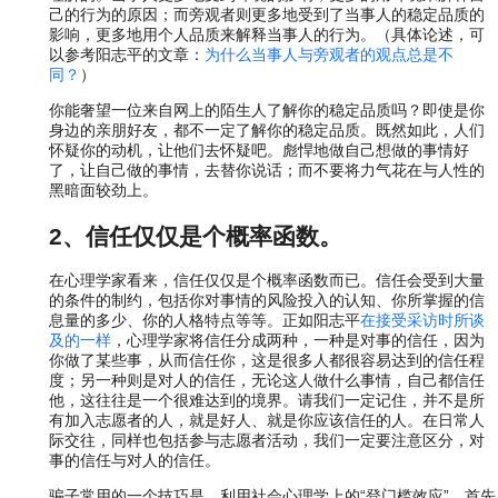
己的行为的原因；而旁观者则更多地受到了当事人的稳定品质的
影响，更多地用个人品质来解释当事人的行为。（具体论述，可
以参考阳志平的文章：
为什么当事人与旁观者的观点总是不
同？
）
你能奢望一位来自网上的陌生人了解你的稳定品质吗？即使是你
身边的亲朋好友，都不一定了解你的稳定品质。既然如此，人们
怀疑你的动机，让他们去怀疑吧。彪悍地做自己想做的事情好
了，让自己做的事情，去替你说话；而不要将力气花在与人性的
黑暗面较劲上。
2、信任仅仅是个概率函数。
在心理学家看来，信任仅仅是个概率函数而已。信任会受到大量
的条件的制约，包括你对事情的风险投入的认知、你所掌握的信
息量的多少、你的人格特点等等。正如阳志平
在接受采访时所谈
及的一样
，心理学家将信任分成两种，一种是对事的信任，因为
你做了某些事，从而信任你，这是很多人都很容易达到的信任程
度；另一种则是对人的信任，无论这人做什么事情，自己都信任
他，这往往是一个很难达到的境界。请我们一定记住，并不是所
有加入志愿者的人，就是好人、就是你应该信任的人。在日常人
际交往，同样也包括参与志愿者活动，我们一定要注意区分，对
事的信任与对人的信任。
骗子常用的一个技巧是，利用社会心理学上的“登门槛效应”，首先