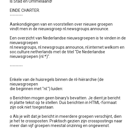
Is Stad en Ommelaand!
EINDE CHARTER.
---------
Aankondigingen van en voorstellen over nieuwe groepen
vindt men in de nieuwsgroep nl.newsgroups.announce.
Een overzicht van Nederlandse nieuwsgroepen is te vinden in de
nieuwsgroepen
nl.newsgroups, nl.newsgroups.announce, nl.internet.welkom en
soc.culture.netherlands met de titel "De Nederlandse
nieuwsgroepen (nl.*)".
---------
Enkele van de huisregels binnen de nl-hiërarchie (de
nieuwsgroepen
die beginnen met "nl.") luiden:
o Berichten mogen geen binary's bevatten. Je dient je bericht
in platte tekst op te stellen. Dus berichten in HTML-formaat
zijn ook niet toegestaan.
o Als je wilt dat je bericht in meerdere groepen verschijnt, dien
je het te crossposten. Praktisch gezien zijn crosspostings naar
meer dan vijf groepen meestal onzinnig en ongewenst.