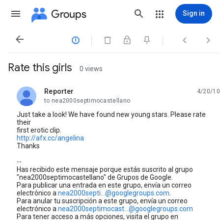
Groups
Sign in




Rate this girls
0 views
Reporter
4/20/10
unread,
to nea2000septimocastellano
Just take a look! We have found new young stars. Please rate
their
first erotic clip.
http://afx.cc/angelina
Thanks
--
Has recibido este mensaje porque estás suscrito al grupo
"nea2000septimocastellano" de Grupos de Google.
Para publicar una entrada en este grupo, envía un correo
electrónico a
nea2000septi...@googlegroups.com
.
Para anular tu suscripción a este grupo, envía un correo
electrónico a
nea2000septimocast...@googlegroups.com
Para tener acceso a más opciones, visita el grupo en