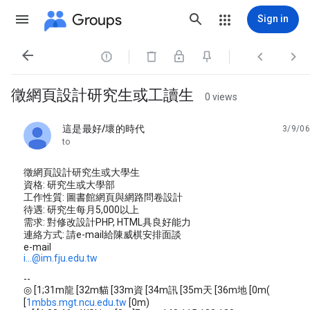
Groups
Sign in




徵網頁設計研究生或工讀生
0 views
這是最好/壞的時代
3/9/06
unread,
to
徵網頁設計研究生或大學生
資格: 研究生或大學部
工作性質: 圖書館網頁與網路問卷設計
待遇: 研究生每月5,000以上
需求: 對修改設計PHP, HTML具良好能力
連絡方式: 請e-mail給陳威棋安排面談
e-mail
i...@im.fju.edu.tw
--
◎ [1;31m龍 [32m貓 [33m資 [34m訊 [35m天 [36m地 [0m(
[
1mbbs.mgt.ncu.edu.tw
[0m)