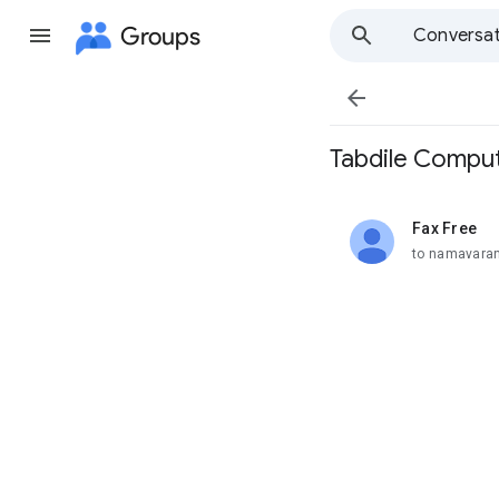
Groups
Conversat

Tabdile Comput
Fax Free
unread,
to namavara
35H