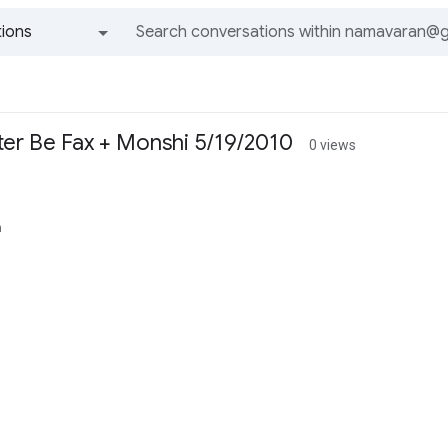
ions
All groups and messages
er Be Fax + Monshi 5/19/2010
0 views
n