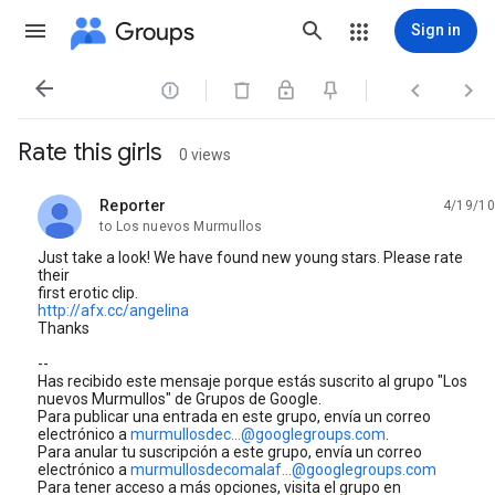
Groups
Sign in




Rate this girls
0 views
Reporter
4/19/10
unread,
to Los nuevos Murmullos
Just take a look! We have found new young stars. Please rate
their
first erotic clip.
http://afx.cc/angelina
Thanks
--
Has recibido este mensaje porque estás suscrito al grupo "Los
nuevos Murmullos" de Grupos de Google.
Para publicar una entrada en este grupo, envía un correo
electrónico a
murmullosdec...@googlegroups.com
.
Para anular tu suscripción a este grupo, envía un correo
electrónico a
murmullosdecomalaf...@googlegroups.com
Para tener acceso a más opciones, visita el grupo en