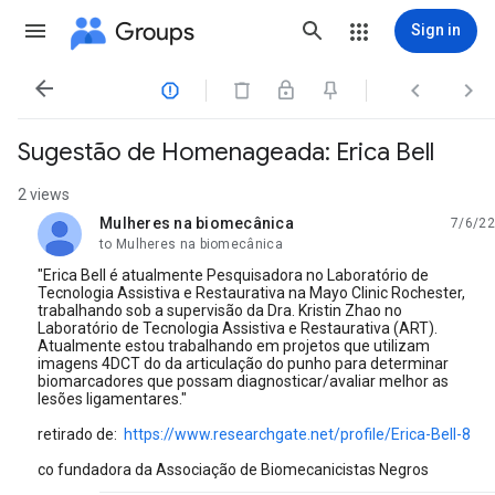
Groups
Sign in




Sugestão de Homenageada: Erica Bell
2 views
Mulheres na biomecânica
7/6/22
unread,
to Mulheres na biomecânica
"Erica Bell é atualmente Pesquisadora no Laboratório de
Tecnologia Assistiva e Restaurativa na Mayo Clinic Rochester,
trabalhando sob a supervisão da Dra. Kristin Zhao no
Laboratório de Tecnologia Assistiva e Restaurativa (ART).
Atualmente estou trabalhando em projetos que utilizam
imagens 4DCT do da articulação do punho para determinar
biomarcadores que possam diagnosticar/avaliar melhor as
lesões ligamentares."
retirado de:
https://www.researchgate.net/profile/Erica-Bell-8
co fundadora da Associação de Biomecanicistas Negros