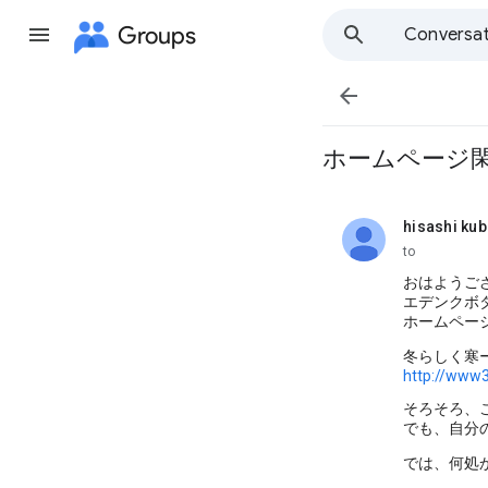
Groups
Conversat

ホームページ
hisashi kub
unread,
to
おはようご
エデンクボ
ホームペー
冬らしく寒
http://www3
そろそろ、
でも、自分
では、何処