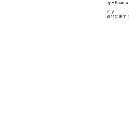
by H.Kubota
ＰＳ
遊びに来て