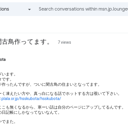
ions
All groups and messages
閑古鳥作ってます。
7 views
ota
ざいます。
タです。
ジ作ったんですが、ついに閑古鳥の住まいとなってます。
ーく凍えたい方や、真っ白になる話でホットする方は覗いて下さい。
.plala.or.jp/hsskubota/hsskubota/
ここも無くなるから、寒ーい話は自分のページにアップしてるんです。
の日記帳にしかなってないなんて。
かでまた。