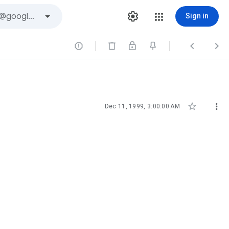
Sign in





Dec 11, 1999, 3:00:00 AM