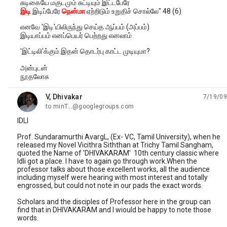
சுடிகையே மகுடமும் சுட்டியும் இட்டபேரே
இடி
இடிப்பேரே
நென்மா
ஏற்றிடும் உறுதிச் சொல்லே" 48 (6)
எனவே 'இடி'யிலிருந்து செய்த ஆப்பம் (அப்பம்)
இடியாப்பம் எனப்பெயர் பெற்றது எனலாம்
'இட்டிலி'க்கும் இதன் தொடர்பு காட்ட முடியுமா?
அன்புடன்
நூதலோசு
V, Dhivakar
7/19/09
unread,
to minT...@googlegroups.com
IDLI
Prof. Sundaramurthi AvargL, (Ex- VC, Tamil University), when he
released my Novel Vicithra Siththan at Trichy Tamil Sangham,
quoted the Name of 'DHIVAKARAM' 10th century classic where
Idli got a place. I have to again go through work.When the
professor talks about those excellent works, all the audience
including myself were hearing with most interest and totally
engrossed, but could not note in our pads the exact words.
Scholars and the disciples of Professor here in the group can
find that in DHIVAKARAM and I wiould be happy to note those
words.