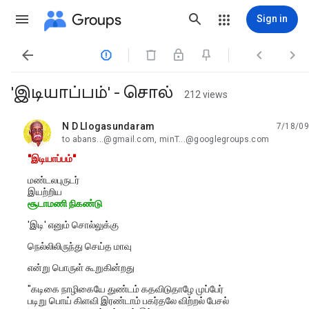
Groups
Sign in




'இடியாப்பம்' - சொல்
212 views
N D Llogasundaram
7/18/09
unread,
to abans...@gmail.com, minT...@googlegroups.com
"இடியாப்பம்"
மண்டலபுருடர்
இயற்றிய
சூடாமணி நிகண்டு
'இடி' எனும் சொல்லுக்கு
நெல்லிலிருந்து செய்த மாவு
என்று பொருள் கூறுகின்றது
"கடிகை நாழிகையே துண்டம் கதவிடுதாழே முப்பேர்
படிறு பொய் கிளவி இரண்டாம் பகர்தலே விற்றல் பேசல்