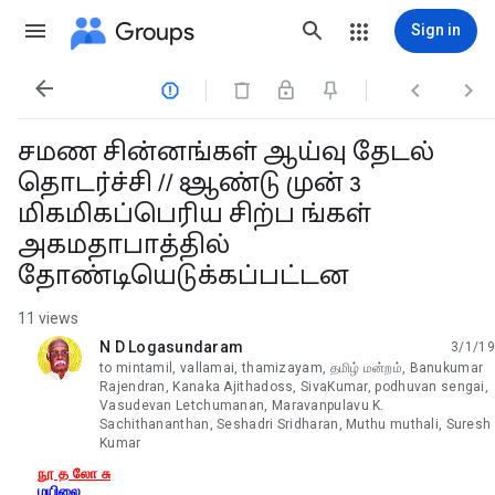
Groups
Sign in




சமண சின்னங்கள் ஆய்வு தேடல்
தொடர்ச்சி // 8 ஆண்டு முன் 3
மிகமிகப்பெரிய சிற்ப ங்கள்
அகமதாபாத்தில்
தோண்டியெடுக்கப்பட்டன
11 views
N D Logasundaram
3/1/19
unread,
to mintamil, vallamai, thamizayam, தமிழ் மன்றம், Banukumar
Rajendran, Kanaka Ajithadoss, SivaKumar, podhuvan sengai,
Vasudevan Letchumanan, Maravanpulavu K.
Sachithananthan, Seshadri Sridharan, Muthu muthali, Suresh
Kumar
நூ த லோ சு
மயிலை